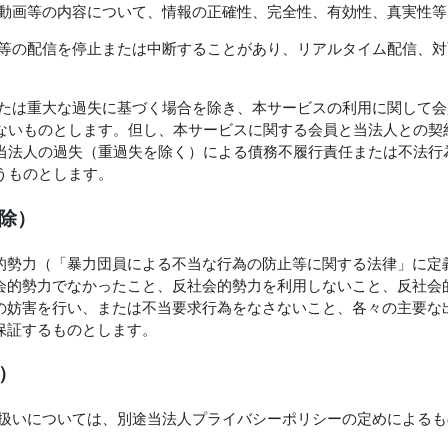
び動画等の内容について、情報の正確性、完全性、有効性、真実性
画等の配信を停止または中断することがあり、リアルタイム配信、
または重大な過失に基づく場合を除き、本サービスの利用に関して
ないものとします。但し、本サービスに関する会員と当法人との契
当法人の過失（重過失を除く）による債務不履行責任または不法行
うものとします。
排除）
的勢力（「暴力団員による不当な行為の防止等に関する法律」に定
会的勢力でなかったこと、反社会的勢力を利用しないこと、反社会
の妨害を行い、または不当要求行為をなさないこと、各々の主要な
保証するものとします。
）
取扱いについては、別途当法人プライバシーポリシーの定めによる