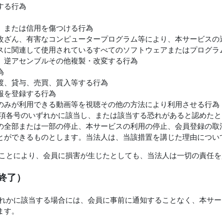
する行為
、または信用を傷つける行為
改ざん、有害なコンピュータープログラム等により、本サービスの
スに関連して使用されているすべてのソフトウェアまたはプログラ
、逆アセンブルその他複製・改変する行為
為
渡、貸与、売買、質入等する行為
報を登録する行為
のみが利用できる動画等を視聴その他の方法により利用させる行為
１項各号のいずれかに該当し、または該当する恐れがあると認めた
の全部または一部の停止、本サービスの利用の停止、会員登録の取
とができるものとします。当法人は、当該措置を講じた理由につい
たことにより、会員に損害が生じたとしても、当法人は一切の責任
終了）
ずれかに該当する場合には、会員に事前に通知することなく、本サ
ます。