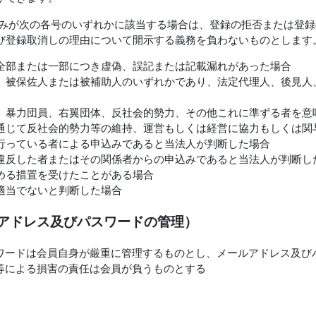
込みが次の各号のいずれかに該当する場合は、登録の拒否または登
び登録取消しの理由について開示する義務を負わないものとします
全部または一部につき虚偽、誤記または記載漏れがあった場合
、被保佐人または被補助人のいずれかであり、法定代理人、後見人
、暴力団員、右翼団体、反社会的勢力、その他これに準ずる者を意
通じて反社会的勢力等の維持、運営もしくは経営に協力もしくは関
行っている者による申込みであると当法人が判断した場合
違反した者またはその関係者からの申込みであると当法人が判断し
める措置を受けたことがある場合
適当でないと判断した場合
アドレス及びパスワードの管理）
ワードは会員自身が厳重に管理するものとし、メールアドレス及び
等による損害の責任は会員が負うものとする