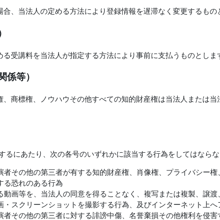
場合、当法人の定める方法により登録情報を遅滞なく変更するもの
）
める受講料を当法人が指定する方法により事前に支払うものとしま
関係等）
権、商標権、ノウハウその他すべての知的財産権は当法人または当
用するにあたり、次の各号のいずれかに該当する行為をしてはなら
演者その他の第三者が有する知的財産権、肖像権、プライバシー権
する恐れのある行為
る動画等を、当法人の同意を得ることなく、複写または複製、譲渡
画・スクリーンショットを撮影する行為、及びインターネット上へ
演者その他の第三者に対する誹謗中傷、名誉棄損その他権利を侵害